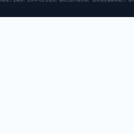
均来源于互联网，仅供学习交流使用，版权归原作者所有。 如有侵权请联系我们，我们